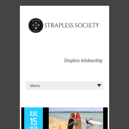
Strapless kiteboarding
JUIL
15
2015