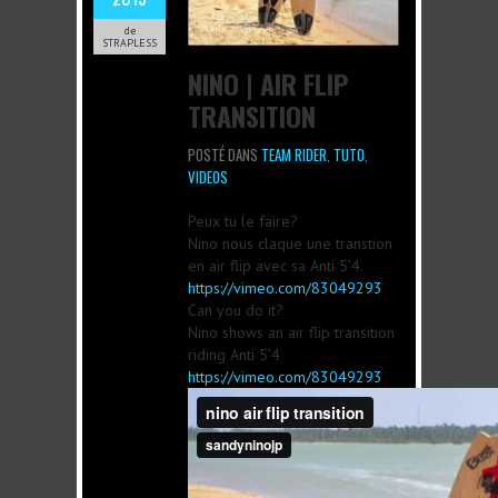
de
STRAPLESS
NINO | AIR FLIP
TRANSITION
POSTÉ DANS
TEAM RIDER
,
TUTO
,
VIDEOS
Peux tu le faire?
Nino nous claque une transtion
en air flip avec sa Anti 5’4.
https://vimeo.com/83049293
Can you do it?
Nino shows an air flip transition
riding Anti 5’4
https://vimeo.com/83049293